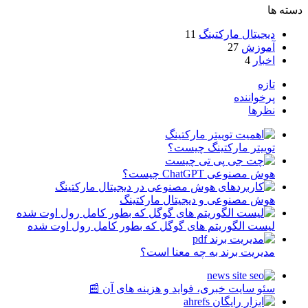
دسته ها
دیجیتال مارکتینگ
11
آموزش
27
اخبار
4
تازه
پرخواننده
نظرها
توییتر مارکتینگ چیست؟
هوش مصنوعی ChatGPT چیست؟
هوش مصنوعی و دیجیتال مارکتینگ
لیست الگوریتم های گوگل که بطور کامل رول اوت شده
مدیریت برند به چه معنا است؟
سئو سایت خبری، فواید و هزینه های آن 📰