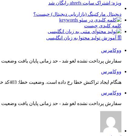
ویژه: اشتراک سایت ahrefs رایگان شد
دیجیتال مارکتینگ (بازاریابی دیجیتال) چیست؟
کلمه کلیدی چیست
🖺 آموزش تولید محتوا به زبان انگلیسی
ووکامرس
سفارش پرداخت نشده لغو شد - حد زمانی پایان یافت وضعیت س
ووکامرس
هنگام ایجاد تراکنش خطا رخ داده است. وضعیت خطا: 403کد خطا: 21...
ووکامرس
سفارش پرداخت نشده لغو شد - حد زمانی پایان یافت وضعیت س