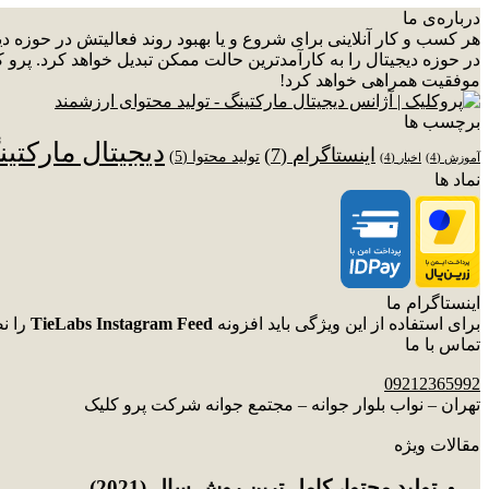
درباره‌ی ما
هر کسب و کار آنلاینی برای شروع و یا بهبود روند فعالیتش در حوزه 
در حوزه دیجیتال را به کارآمدترین حالت ممکن تبدیل خواهد کرد. پرو ک
موفقیت همراهی خواهد کرد!
برچسب ها
دیجیتال مارکتی
اینستاگرام
(7)
تولید محتوا
(5)
آموزش
(4)
اخبار
(4)
نماد ها
اینستاگرام ما
برای استفاده از این ویژگی باید افزونه
TieLabs Instagram Feed
را ن
تماس با ما
09212365992
تهران – نواب بلوار جوانه – مجتمع جوانه شرکت پرو کلیک
مقالات ویژه
توليد محتوا، کامل ترین روش سال (2021)