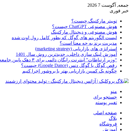
جمعه, آگوست 7 2026
خبر فوری
توییتر مارکتینگ چیست؟
هوش مصنوعی ChatGPT چیست؟
هوش مصنوعی و دیجیتال مارکتینگ
لیست الگوریتم های گوگل که بطور کامل رول اوت شده
مدیریت برند به چه معنا است؟
استراتژی های بازاریابی (marketing strategy)
آموزش لینک سازی داخلی، جدیدترین روش سال 1401
“وزیر ارتباطات” اینترنت رایگان دائمی برای ۳ دهک پایین جامعه از امروز ارائه شده
رقص گوگل یا گوگل دنس (Google Dance) چیست؟
چگونه یک کمپین بازاریابی بهتر با بروشور اجرا کنیم
منو
جستجو برای
تغییر پوسته
صفحه اصلی
بلاگ
فروشگاه
آموزش