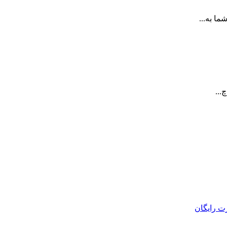
ا به...
...