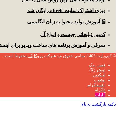
ویژه: اشتراک سایت ahrefs رایگان شد
🖺 آموزش تولید محتوا به زبان انگلیسی
کمپین تبلیغاتی چیست و انواع آن
معرفی و آموزش برنامه های ساخت ویدیو برای اینست
© کپی‌رایت 1403, تمامی حقوق نزد شرکت
پروکلیک
محفوظ است.
فیس بوک
توییتر (X)
لینکدین
یوتیوب
اینستاگرام
تلگرام
آپارات
دکمه بازگشت به بالا