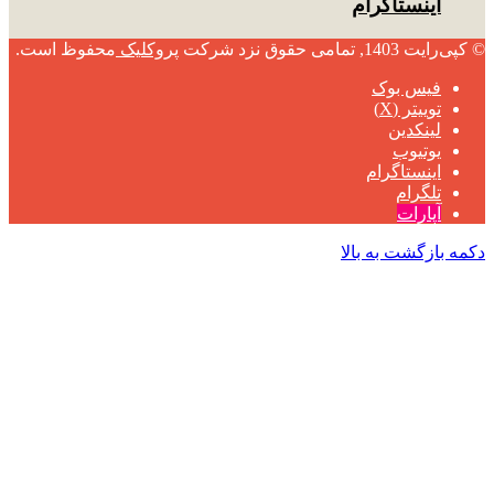
اینستاگرام
© کپی‌رایت 1403, تمامی حقوق نزد شرکت
پروکلیک
محفوظ است.
فیس بوک
توییتر (X)
لینکدین
یوتیوب
اینستاگرام
تلگرام
آپارات
دکمه بازگشت به بالا