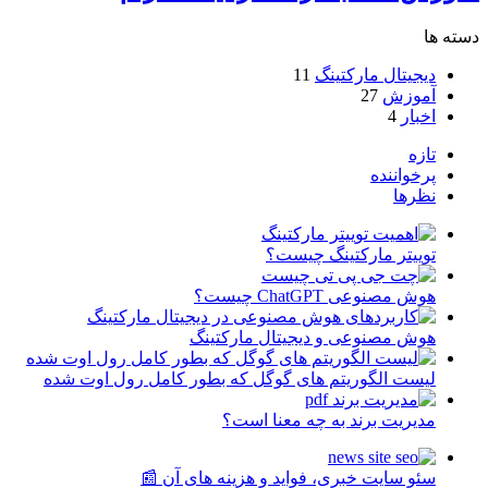
دسته ها
دیجیتال مارکتینگ
11
آموزش
27
اخبار
4
تازه
پرخواننده
نظرها
توییتر مارکتینگ چیست؟
هوش مصنوعی ChatGPT چیست؟
هوش مصنوعی و دیجیتال مارکتینگ
لیست الگوریتم های گوگل که بطور کامل رول اوت شده
مدیریت برند به چه معنا است؟
سئو سایت خبری، فواید و هزینه های آن 📰