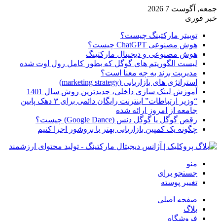
جمعه, آگوست 7 2026
خبر فوری
توییتر مارکتینگ چیست؟
هوش مصنوعی ChatGPT چیست؟
هوش مصنوعی و دیجیتال مارکتینگ
لیست الگوریتم های گوگل که بطور کامل رول اوت شده
مدیریت برند به چه معنا است؟
استراتژی های بازاریابی (marketing strategy)
آموزش لینک سازی داخلی، جدیدترین روش سال 1401
“وزیر ارتباطات” اینترنت رایگان دائمی برای ۳ دهک پایین
جامعه از امروز ارائه شده
رقص گوگل یا گوگل دنس (Google Dance) چیست؟
چگونه یک کمپین بازاریابی بهتر با بروشور اجرا کنیم
منو
جستجو برای
تغییر پوسته
صفحه اصلی
بلاگ
فروشگاه