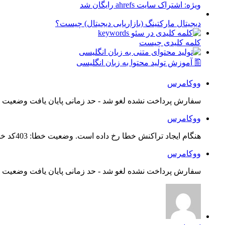
ویژه: اشتراک سایت ahrefs رایگان شد
دیجیتال مارکتینگ (بازاریابی دیجیتال) چیست؟
کلمه کلیدی چیست
🖺 آموزش تولید محتوا به زبان انگلیسی
ووکامرس
سفارش پرداخت نشده لغو شد - حد زمانی پایان یافت وضعیت س
ووکامرس
هنگام ایجاد تراکنش خطا رخ داده است. وضعیت خطا: 403کد خطا: 21...
ووکامرس
سفارش پرداخت نشده لغو شد - حد زمانی پایان یافت وضعیت س