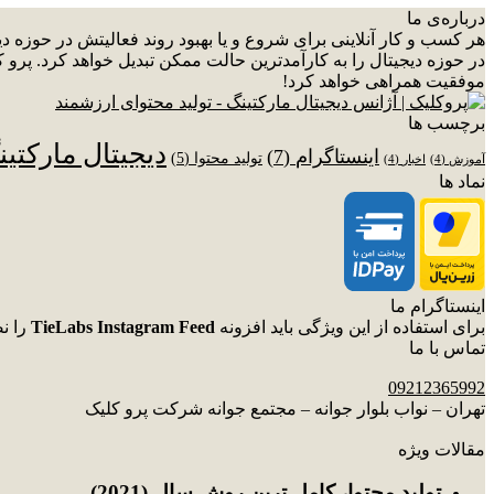
درباره‌ی ما
هر کسب و کار آنلاینی برای شروع و یا بهبود روند فعالیتش در حوزه 
در حوزه دیجیتال را به کارآمدترین حالت ممکن تبدیل خواهد کرد. پرو ک
موفقیت همراهی خواهد کرد!
برچسب ها
دیجیتال مارکتی
اینستاگرام
(7)
تولید محتوا
(5)
آموزش
(4)
اخبار
(4)
نماد ها
اینستاگرام ما
برای استفاده از این ویژگی باید افزونه
TieLabs Instagram Feed
را ن
تماس با ما
09212365992
تهران – نواب بلوار جوانه – مجتمع جوانه شرکت پرو کلیک
مقالات ویژه
توليد محتوا، کامل ترین روش سال (2021)