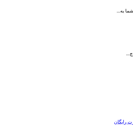
ا به...
...