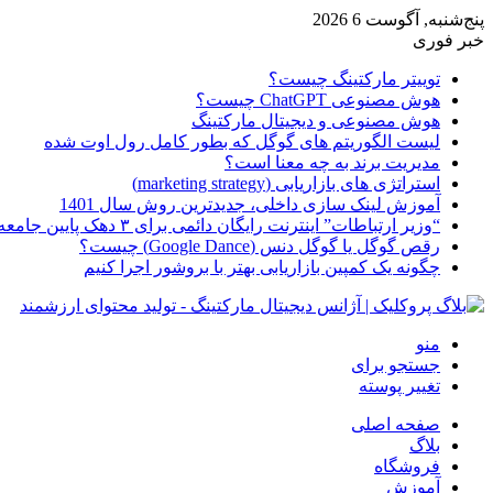
پنج‌شنبه, آگوست 6 2026
خبر فوری
توییتر مارکتینگ چیست؟
هوش مصنوعی ChatGPT چیست؟
هوش مصنوعی و دیجیتال مارکتینگ
لیست الگوریتم های گوگل که بطور کامل رول اوت شده
مدیریت برند به چه معنا است؟
استراتژی های بازاریابی (marketing strategy)
آموزش لینک سازی داخلی، جدیدترین روش سال 1401
“وزیر ارتباطات” اینترنت رایگان دائمی برای ۳ دهک پایین جامعه از امروز ارائه شده
رقص گوگل یا گوگل دنس (Google Dance) چیست؟
چگونه یک کمپین بازاریابی بهتر با بروشور اجرا کنیم
منو
جستجو برای
تغییر پوسته
صفحه اصلی
بلاگ
فروشگاه
آموزش