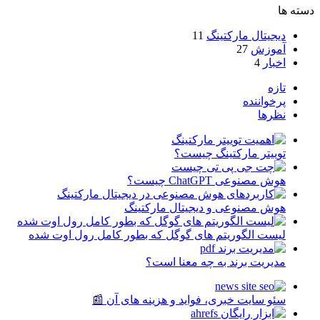
دسته ها
دیجیتال مارکتینگ
11
آموزش
27
اخبار
4
تازه
پرخواننده
نظرها
توییتر مارکتینگ چیست؟
هوش مصنوعی ChatGPT چیست؟
هوش مصنوعی و دیجیتال مارکتینگ
لیست الگوریتم های گوگل که بطور کامل رول اوت شده
مدیریت برند به چه معنا است؟
سئو سایت خبری، فواید و هزینه های آن 📰