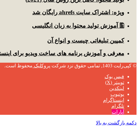
ویژه: اشتراک سایت ahrefs رایگان شد
🖺 آموزش تولید محتوا به زبان انگلیسی
کمپین تبلیغاتی چیست و انواع آن
معرفی و آموزش برنامه های ساخت ویدیو برای اینست
© کپی‌رایت 1403, تمامی حقوق نزد شرکت
پروکلیک
محفوظ است.
فیس بوک
توییتر (X)
لینکدین
یوتیوب
اینستاگرام
تلگرام
آپارات
دکمه بازگشت به بالا