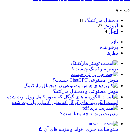
دسته ها
دیجیتال مارکتینگ
11
آموزش
27
اخبار
4
تازه
پرخواننده
نظرها
توییتر مارکتینگ چیست؟
هوش مصنوعی ChatGPT چیست؟
هوش مصنوعی و دیجیتال مارکتینگ
لیست الگوریتم های گوگل که بطور کامل رول اوت شده
مدیریت برند به چه معنا است؟
سئو سایت خبری، فواید و هزینه های آن 📰