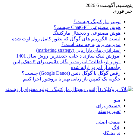
پنج‌شنبه, آگوست 6 2026
خبر فوری
توییتر مارکتینگ چیست؟
هوش مصنوعی ChatGPT چیست؟
هوش مصنوعی و دیجیتال مارکتینگ
لیست الگوریتم های گوگل که بطور کامل رول اوت شده
مدیریت برند به چه معنا است؟
استراتژی های بازاریابی (marketing strategy)
آموزش لینک سازی داخلی، جدیدترین روش سال 1401
“وزیر ارتباطات” اینترنت رایگان دائمی برای ۳ دهک پایین
جامعه از امروز ارائه شده
رقص گوگل یا گوگل دنس (Google Dance) چیست؟
چگونه یک کمپین بازاریابی بهتر با بروشور اجرا کنیم
منو
جستجو برای
تغییر پوسته
صفحه اصلی
بلاگ
فروشگاه