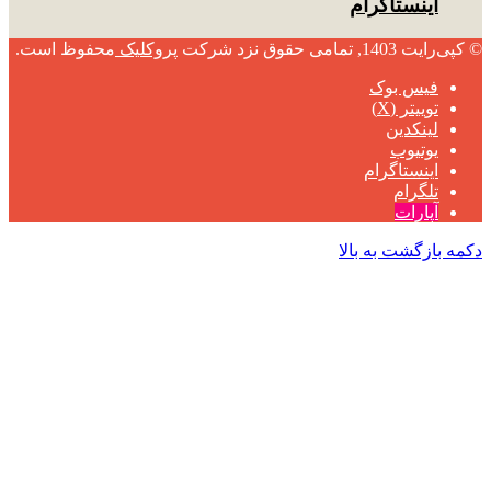
اینستاگرام
© کپی‌رایت 1403, تمامی حقوق نزد شرکت
پروکلیک
محفوظ است.
فیس بوک
توییتر (X)
لینکدین
یوتیوب
اینستاگرام
تلگرام
آپارات
دکمه بازگشت به بالا