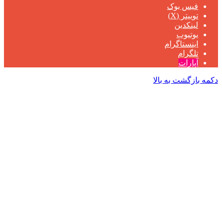
فیس بوک
توییتر (X)
لینکدین
یوتیوب
اینستاگرام
تلگرام
آپارات
دکمه بازگشت به بالا