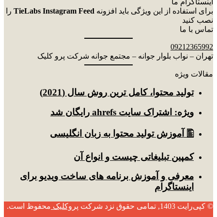
اینستاگرام ما
برای استفاده از این ویژگی باید افزونه
TieLabs Instagram Feed
را
نصب کنید
تماس با ما
09212365992
تهران – نواب بلوار جوانه – مجتمع جوانه شرکت پرو کلیک
مقالات ویژه
توليد محتوا، کامل ترین روش سال (2021)
ویژه: اشتراک سایت ahrefs رایگان شد
🖺 آموزش تولید محتوا به زبان انگلیسی
کمپین تبلیغاتی چیست و انواع آن
معرفی و آموزش برنامه های ساخت ویدیو برای
اینستاگرام
© کپی‌رایت 1403, تمامی حقوق نزد شرکت
پروکلیک
محفوظ است.