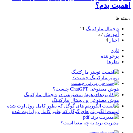
اهمیت بدم؟
دسته ها
دیجیتال مارکتینگ
11
آموزش
27
اخبار
4
تازه
پرخواننده
نظرها
توییتر مارکتینگ چیست؟
هوش مصنوعی ChatGPT چیست؟
هوش مصنوعی و دیجیتال مارکتینگ
لیست الگوریتم های گوگل که بطور کامل رول اوت شده
مدیریت برند به چه معنا است؟