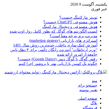
یکشنبه, آگوست 9 2026
خبر فوری
توییتر مارکتینگ چیست؟
هوش مصنوعی ChatGPT چیست؟
هوش مصنوعی و دیجیتال مارکتینگ
لیست الگوریتم های گوگل که بطور کامل رول اوت شده
مدیریت برند به چه معنا است؟
استراتژی های بازاریابی (marketing strategy)
آموزش لینک سازی داخلی، جدیدترین روش سال 1401
“وزیر ارتباطات” اینترنت رایگان دائمی برای ۳ دهک پایین
جامعه از امروز ارائه شده
رقص گوگل یا گوگل دنس (Google Dance) چیست؟
چگونه یک کمپین بازاریابی بهتر با بروشور اجرا کنیم
منو
جستجو برای
تغییر پوسته
صفحه اصلی
بلاگ
فروشگاه