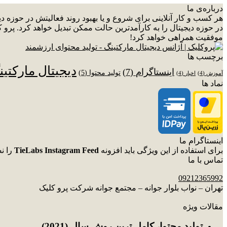
درباره‌ی ما
هر کسب و کار آنلاینی برای شروع و یا بهبود روند فعالیتش در حوزه 
در حوزه دیجیتال را به کارآمدترین حالت ممکن تبدیل خواهد کرد. پرو ک
موفقیت همراهی خواهد کرد!
برچسب ها
دیجیتال مارکتی
اینستاگرام
(7)
تولید محتوا
(5)
آموزش
(4)
اخبار
(4)
نماد ها
اینستاگرام ما
برای استفاده از این ویژگی باید افزونه
TieLabs Instagram Feed
را ن
تماس با ما
09212365992
تهران – نواب بلوار جوانه – مجتمع جوانه شرکت پرو کلیک
مقالات ویژه
توليد محتوا، کامل ترین روش سال (2021)