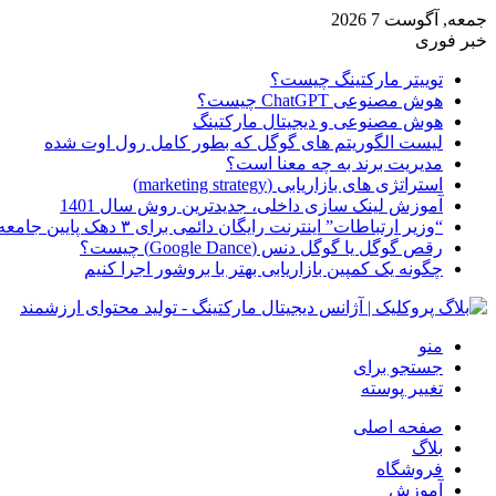
جمعه, آگوست 7 2026
خبر فوری
توییتر مارکتینگ چیست؟
هوش مصنوعی ChatGPT چیست؟
هوش مصنوعی و دیجیتال مارکتینگ
لیست الگوریتم های گوگل که بطور کامل رول اوت شده
مدیریت برند به چه معنا است؟
استراتژی های بازاریابی (marketing strategy)
آموزش لینک سازی داخلی، جدیدترین روش سال 1401
“وزیر ارتباطات” اینترنت رایگان دائمی برای ۳ دهک پایین جامعه از امروز ارائه شده
رقص گوگل یا گوگل دنس (Google Dance) چیست؟
چگونه یک کمپین بازاریابی بهتر با بروشور اجرا کنیم
منو
جستجو برای
تغییر پوسته
صفحه اصلی
بلاگ
فروشگاه
آموزش