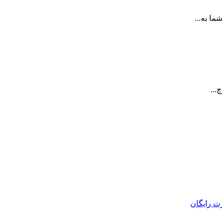
ا به...
...