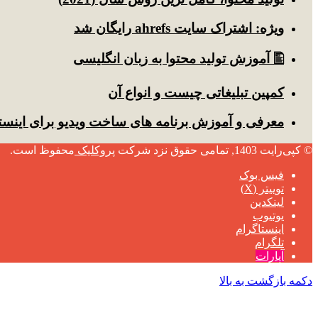
ویژه: اشتراک سایت ahrefs رایگان شد
🖺 آموزش تولید محتوا به زبان انگلیسی
کمپین تبلیغاتی چیست و انواع آن
معرفی و آموزش برنامه های ساخت ویدیو برای اینست
© کپی‌رایت 1403, تمامی حقوق نزد شرکت
پروکلیک
محفوظ است.
فیس بوک
توییتر (X)
لینکدین
یوتیوب
اینستاگرام
تلگرام
آپارات
دکمه بازگشت به بالا