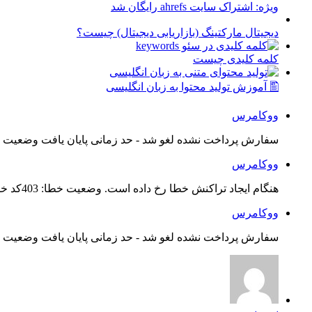
ویژه: اشتراک سایت ahrefs رایگان شد
دیجیتال مارکتینگ (بازاریابی دیجیتال) چیست؟
کلمه کلیدی چیست
🖺 آموزش تولید محتوا به زبان انگلیسی
ووکامرس
سفارش پرداخت نشده لغو شد - حد زمانی پایان یافت وضعیت س
ووکامرس
هنگام ایجاد تراکنش خطا رخ داده است. وضعیت خطا: 403کد خطا: 21...
ووکامرس
سفارش پرداخت نشده لغو شد - حد زمانی پایان یافت وضعیت س