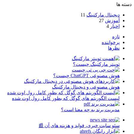
دسته ها
دیجیتال مارکتینگ
11
آموزش
27
اخبار
4
تازه
پرخواننده
نظرها
توییتر مارکتینگ چیست؟
هوش مصنوعی ChatGPT چیست؟
هوش مصنوعی و دیجیتال مارکتینگ
لیست الگوریتم های گوگل که بطور کامل رول اوت شده
مدیریت برند به چه معنا است؟
سئو سایت خبری، فواید و هزینه های آن 📰