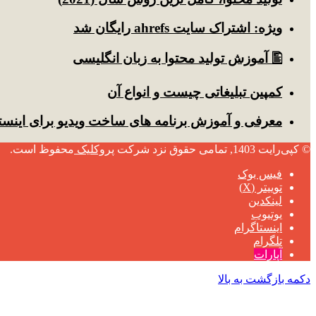
ویژه: اشتراک سایت ahrefs رایگان شد
🖺 آموزش تولید محتوا به زبان انگلیسی
کمپین تبلیغاتی چیست و انواع آن
معرفی و آموزش برنامه های ساخت ویدیو برای اینست
© کپی‌رایت 1403, تمامی حقوق نزد شرکت
پروکلیک
محفوظ است.
فیس بوک
توییتر (X)
لینکدین
یوتیوب
اینستاگرام
تلگرام
آپارات
دکمه بازگشت به بالا