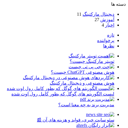
دسته ها
دیجیتال مارکتینگ
11
آموزش
27
اخبار
4
تازه
پرخواننده
نظرها
توییتر مارکتینگ چیست؟
هوش مصنوعی ChatGPT چیست؟
هوش مصنوعی و دیجیتال مارکتینگ
لیست الگوریتم های گوگل که بطور کامل رول اوت شده
مدیریت برند به چه معنا است؟
سئو سایت خبری، فواید و هزینه های آن 📰