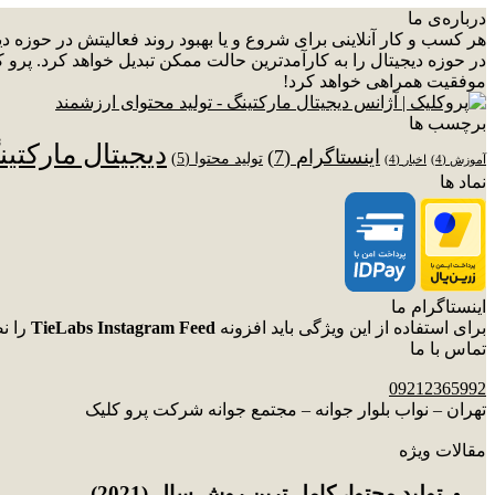
درباره‌ی ما
هر کسب و کار آنلاینی برای شروع و یا بهبود روند فعالیتش در حوزه 
در حوزه دیجیتال را به کارآمدترین حالت ممکن تبدیل خواهد کرد. پرو ک
موفقیت همراهی خواهد کرد!
برچسب ها
دیجیتال مارکتی
اینستاگرام
(7)
تولید محتوا
(5)
آموزش
(4)
اخبار
(4)
نماد ها
اینستاگرام ما
برای استفاده از این ویژگی باید افزونه
TieLabs Instagram Feed
را ن
تماس با ما
09212365992
تهران – نواب بلوار جوانه – مجتمع جوانه شرکت پرو کلیک
مقالات ویژه
توليد محتوا، کامل ترین روش سال (2021)