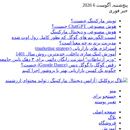
پنج‌شنبه, آگوست 6 2026
خبر فوری
توییتر مارکتینگ چیست؟
هوش مصنوعی ChatGPT چیست؟
هوش مصنوعی و دیجیتال مارکتینگ
لیست الگوریتم های گوگل که بطور کامل رول اوت شده
مدیریت برند به چه معنا است؟
استراتژی های بازاریابی (marketing strategy)
آموزش لینک سازی داخلی، جدیدترین روش سال 1401
“وزیر ارتباطات” اینترنت رایگان دائمی برای ۳ دهک پایین جامعه از امروز ارائه شده
رقص گوگل یا گوگل دنس (Google Dance) چیست؟
چگونه یک کمپین بازاریابی بهتر با بروشور اجرا کنیم
منو
جستجو برای
تغییر پوسته
صفحه اصلی
بلاگ
فروشگاه
آموزش