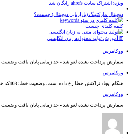
ویژه: اشتراک سایت ahrefs رایگان شد
دیجیتال مارکتینگ (بازاریابی دیجیتال) چیست؟
کلمه کلیدی چیست
🖺 آموزش تولید محتوا به زبان انگلیسی
ووکامرس
سفارش پرداخت نشده لغو شد - حد زمانی پایان یافت وضعیت س
ووکامرس
هنگام ایجاد تراکنش خطا رخ داده است. وضعیت خطا: 403کد خطا: 21...
ووکامرس
سفارش پرداخت نشده لغو شد - حد زمانی پایان یافت وضعیت س