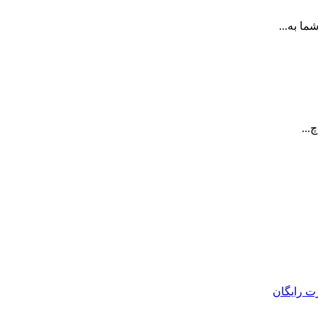
ا به...
...