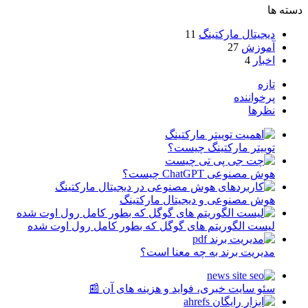
دسته ها
دیجیتال مارکتینگ
11
آموزش
27
اخبار
4
تازه
پرخواننده
نظرها
توییتر مارکتینگ چیست؟
هوش مصنوعی ChatGPT چیست؟
هوش مصنوعی و دیجیتال مارکتینگ
لیست الگوریتم های گوگل که بطور کامل رول اوت شده
مدیریت برند به چه معنا است؟
سئو سایت خبری، فواید و هزینه های آن 📰