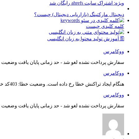
ویژه: اشتراک سایت ahrefs رایگان شد
دیجیتال مارکتینگ (بازاریابی دیجیتال) چیست؟
کلمه کلیدی چیست
🖺 آموزش تولید محتوا به زبان انگلیسی
ووکامرس
سفارش پرداخت نشده لغو شد - حد زمانی پایان یافت وضعیت س
ووکامرس
هنگام ایجاد تراکنش خطا رخ داده است. وضعیت خطا: 403کد خطا: 21...
ووکامرس
سفارش پرداخت نشده لغو شد - حد زمانی پایان یافت وضعیت س