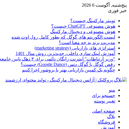
پنج‌شنبه, آگوست 6 2026
خبر فوری
توییتر مارکتینگ چیست؟
هوش مصنوعی ChatGPT چیست؟
هوش مصنوعی و دیجیتال مارکتینگ
لیست الگوریتم های گوگل که بطور کامل رول اوت شده
مدیریت برند به چه معنا است؟
استراتژی های بازاریابی (marketing strategy)
آموزش لینک سازی داخلی، جدیدترین روش سال 1401
“وزیر ارتباطات” اینترنت رایگان دائمی برای ۳ دهک پایین جامعه از امروز ارائه شده
رقص گوگل یا گوگل دنس (Google Dance) چیست؟
چگونه یک کمپین بازاریابی بهتر با بروشور اجرا کنیم
منو
جستجو برای
تغییر پوسته
صفحه اصلی
بلاگ
فروشگاه
آموزش