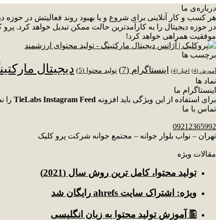
درباره‌ی ما
هر کسب و کار آنلاینی برای شروع و یا بهبود روند فعالیتش در حوزه 
در حوزه دیجیتال را به کارآمدترین حالت ممکن تبدیل خواهد کرد. پرو ک
موفقیت همراهی خواهد کرد!
برچسب ها
دیجیتال مارکتی
اینستاگرام
(7)
تولید محتوا
(5)
آموزش
(4)
اخبار
(4)
نماد ها
اینستاگرام ما
برای استفاده از این ویژگی باید افزونه
TieLabs Instagram Feed
را ن
تماس با ما
09212365992
تهران – نواب بلوار جوانه – مجتمع جوانه شرکت پرو کلیک
مقالات ویژه
توليد محتوا، کامل ترین روش سال (2021)
ویژه: اشتراک سایت ahrefs رایگان شد
🖺 آموزش تولید محتوا به زبان انگلیسی