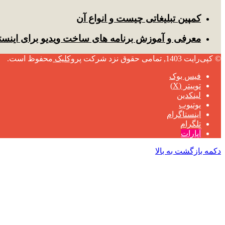
کمپین تبلیغاتی چیست و انواع آن
معرفی و آموزش برنامه های ساخت ویدیو برای اینست
© کپی‌رایت 1403, تمامی حقوق نزد شرکت
پروکلیک
محفوظ است.
فیس بوک
توییتر (X)
لینکدین
یوتیوب
اینستاگرام
تلگرام
آپارات
دکمه بازگشت به بالا