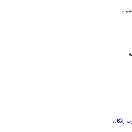
ا به...
...