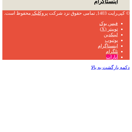
اینستاگرام
© کپی‌رایت 1403, تمامی حقوق نزد شرکت
پروکلیک
محفوظ است.
فیس بوک
توییتر (X)
لینکدین
یوتیوب
اینستاگرام
تلگرام
آپارات
دکمه بازگشت به بالا