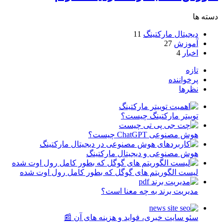
دسته ها
دیجیتال مارکتینگ
11
آموزش
27
اخبار
4
تازه
پرخواننده
نظرها
توییتر مارکتینگ چیست؟
هوش مصنوعی ChatGPT چیست؟
هوش مصنوعی و دیجیتال مارکتینگ
لیست الگوریتم های گوگل که بطور کامل رول اوت شده
مدیریت برند به چه معنا است؟
سئو سایت خبری، فواید و هزینه های آن 📰