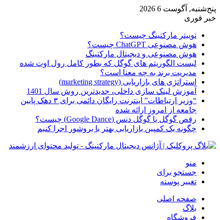
پنج‌شنبه, آگوست 6 2026
خبر فوری
توییتر مارکتینگ چیست؟
هوش مصنوعی ChatGPT چیست؟
هوش مصنوعی و دیجیتال مارکتینگ
لیست الگوریتم های گوگل که بطور کامل رول اوت شده
مدیریت برند به چه معنا است؟
استراتژی های بازاریابی (marketing strategy)
آموزش لینک سازی داخلی، جدیدترین روش سال 1401
“وزیر ارتباطات” اینترنت رایگان دائمی برای ۳ دهک پایین
جامعه از امروز ارائه شده
رقص گوگل یا گوگل دنس (Google Dance) چیست؟
چگونه یک کمپین بازاریابی بهتر با بروشور اجرا کنیم
منو
جستجو برای
تغییر پوسته
صفحه اصلی
بلاگ
فروشگاه