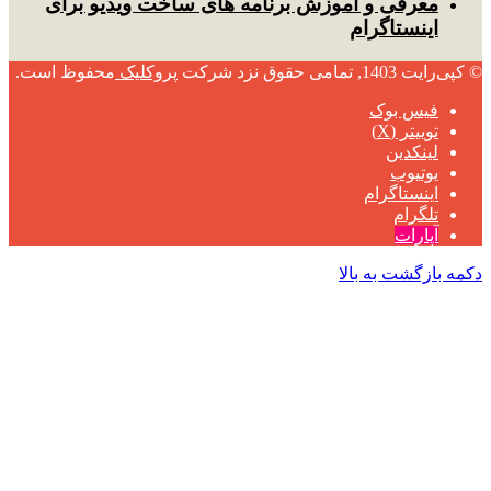
معرفی و آموزش برنامه های ساخت ویدیو برای
اینستاگرام
© کپی‌رایت 1403, تمامی حقوق نزد شرکت
پروکلیک
محفوظ است.
فیس بوک
توییتر (X)
لینکدین
یوتیوب
اینستاگرام
تلگرام
آپارات
دکمه بازگشت به بالا