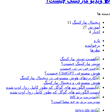
📹 ویدیو مارکتینگ چیست؟
دسته ها
دیجیتال مارکتینگ
11
آموزش
27
اخبار
4
تازه
پرخواننده
نظرها
توییتر مارکتینگ چیست؟
هوش مصنوعی ChatGPT چیست؟
هوش مصنوعی و دیجیتال مارکتینگ
لیست الگوریتم های گوگل که بطور کامل رول اوت شده
مدیریت برند به چه معنا است؟