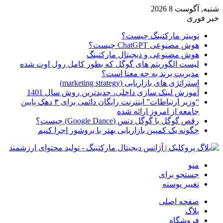
شنبه, آگوست 8 2026
خبر فوری
توییتر مارکتینگ چیست؟
هوش مصنوعی ChatGPT چیست؟
هوش مصنوعی و دیجیتال مارکتینگ
لیست الگوریتم های گوگل که بطور کامل رول اوت شده
مدیریت برند به چه معنا است؟
استراتژی های بازاریابی (marketing strategy)
آموزش لینک سازی داخلی، جدیدترین روش سال 1401
“وزیر ارتباطات” اینترنت رایگان دائمی برای ۳ دهک پایین
جامعه از امروز ارائه شده
رقص گوگل یا گوگل دنس (Google Dance) چیست؟
چگونه یک کمپین بازاریابی بهتر با بروشور اجرا کنیم
منو
جستجو برای
تغییر پوسته
صفحه اصلی
بلاگ
فروشگاه