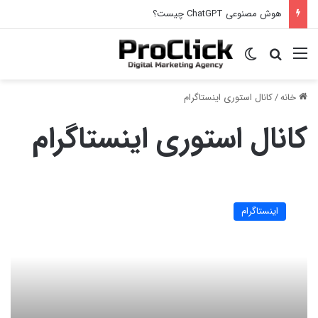
هوش مصنوعی ChatGPT چیست؟
منو
جستجو برای
تغییر پوسته
خانه
/
کانال استوری اینستاگرام
کانال استوری اینستاگرام
استوری
اینستاگرام
اینستاگرام
و
همه
چیز
در
مورد
آن