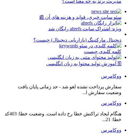
مدیریت برند به چه معنا است؟
سئو سایت خبری، فواید و هزینه های آن 📰
ویژه: اشتراک سایت ahrefs رایگان شد
دیجیتال مارکتینگ (بازاریابی دیجیتال) چیست؟
کلمه کلیدی چیست
🖺 آموزش تولید محتوا به زبان انگلیسی
ووکامرس
سفارش پرداخت نشده لغو شد - حد زمانی پایان یافت
وضعیت سفارش ا...
ووکامرس
هنگام ایجاد تراکنش خطا رخ داده است. وضعیت خطا: 403کد
خطا: 21...
ووکامرس