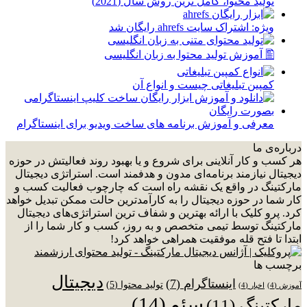
توليد محتوا، کامل ترین روش سال (2021)
ویژه: اشتراک سایت ahrefs رایگان شد
🖺 آموزش تولید محتوا به زبان انگلیسی
کمپین تبلیغاتی چیست و انواع آن
معرفی و آموزش برنامه های ساخت ویدیو برای اینستاگرام
درباره‌ی ما
هر کسب و کار آنلاینی برای شروع و یا بهبود روند فعالیتش در حوزه
دیجیتال نیازمند برنامه‌ای مدون و هدفمند است. استراتژی دیجیتال
مارکتینگ در واقع یک نقشه راه است که چارچوب فعالیت کسب و
کار شما در حوزه دیجیتال را به کارآمدترین حالت ممکن تبدیل خواهد
کرد. پرو کلیک با ارائه بهترین و شفاف ترین استراتژی‌های دیجیتال
مارکتینگ توسط تیمی متخصص و به روز، کسب و کار شما را از
ابتدا تا فتح قله موفقیت همراهی خواهد کرد!
برچسب ها
دیجیتال
اینستاگرام
(7)
تولید محتوا
(5)
آموزش
(4)
اخبار
(4)
سئو
(14)
مارکتینگ
(11)