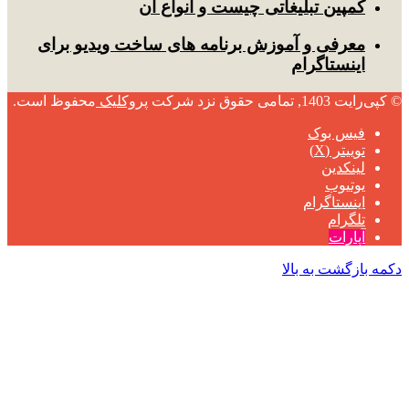
کمپین تبلیغاتی چیست و انواع آن
معرفی و آموزش برنامه های ساخت ویدیو برای
اینستاگرام
© کپی‌رایت 1403, تمامی حقوق نزد شرکت
پروکلیک
محفوظ است.
فیس بوک
توییتر (X)
لینکدین
یوتیوب
اینستاگرام
تلگرام
آپارات
دکمه بازگشت به بالا