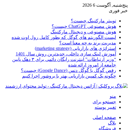
پنج‌شنبه, آگوست 6 2026
خبر فوری
توییتر مارکتینگ چیست؟
هوش مصنوعی ChatGPT چیست؟
هوش مصنوعی و دیجیتال مارکتینگ
لیست الگوریتم های گوگل که بطور کامل رول اوت شده
مدیریت برند به چه معنا است؟
استراتژی های بازاریابی (marketing strategy)
آموزش لینک سازی داخلی، جدیدترین روش سال 1401
“وزیر ارتباطات” اینترنت رایگان دائمی برای ۳ دهک پایین
جامعه از امروز ارائه شده
رقص گوگل یا گوگل دنس (Google Dance) چیست؟
چگونه یک کمپین بازاریابی بهتر با بروشور اجرا کنیم
منو
جستجو برای
تغییر پوسته
صفحه اصلی
بلاگ
فروشگاه