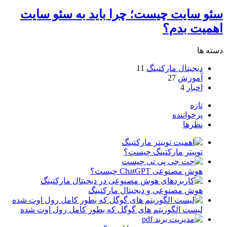
سئو سایت چیست؛ چرا باید به سئو سایت
اهمیت بدم؟
دسته ها
دیجیتال مارکتینگ
11
آموزش
27
اخبار
4
تازه
پرخواننده
نظرها
توییتر مارکتینگ چیست؟
هوش مصنوعی ChatGPT چیست؟
هوش مصنوعی و دیجیتال مارکتینگ
لیست الگوریتم های گوگل که بطور کامل رول اوت شده