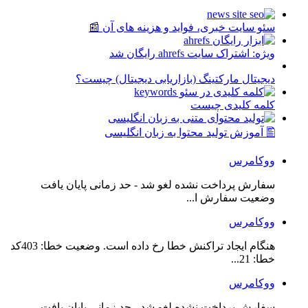
سئو سایت خبری، فواید و هزینه های آن 📰
ویژه: اشتراک سایت ahrefs رایگان شد
دیجیتال مارکتینگ (بازاریابی دیجیتال) چیست؟
کلمه کلیدی چیست
🖺 آموزش تولید محتوا به زبان انگلیسی
ووکامرس
سفارش پرداخت نشده لغو شد - حد زمانی پایان یافت
وضعیت سفارش ا...
ووکامرس
هنگام ایجاد تراکنش خطا رخ داده است. وضعیت خطا: 403کد
خطا: 21...
ووکامرس
سفارش پرداخت نشده لغو شد - حد زمانی پایان یافت