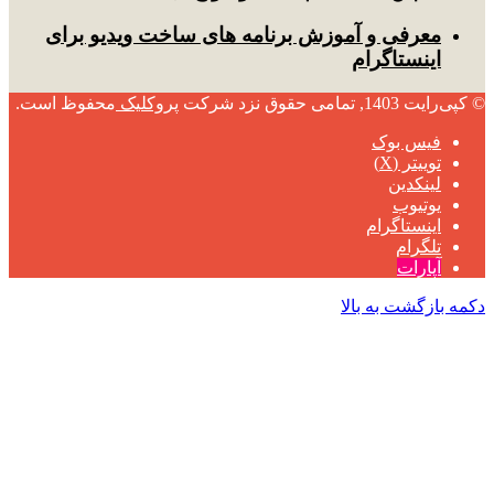
معرفی و آموزش برنامه های ساخت ویدیو برای
اینستاگرام
© کپی‌رایت 1403, تمامی حقوق نزد شرکت
پروکلیک
محفوظ است.
فیس بوک
توییتر (X)
لینکدین
یوتیوب
اینستاگرام
تلگرام
آپارات
دکمه بازگشت به بالا