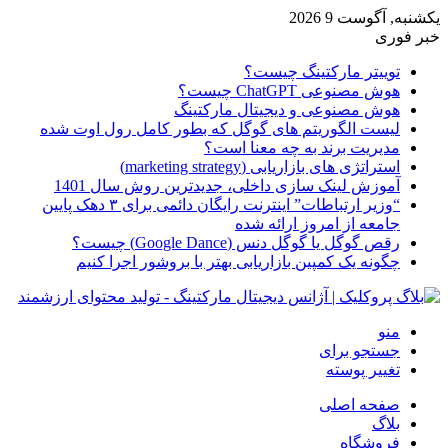
یکشنبه, آگوست 9 2026
خبر فوری
توییتر مارکتینگ چیست؟
هوش مصنوعی ChatGPT چیست؟
هوش مصنوعی و دیجیتال مارکتینگ
لیست الگوریتم های گوگل که بطور کامل رول اوت شده
مدیریت برند به چه معنا است؟
استراتژی های بازاریابی (marketing strategy)
آموزش لینک سازی داخلی، جدیدترین روش سال 1401
“وزیر ارتباطات” اینترنت رایگان دائمی برای ۳ دهک پایین
جامعه از امروز ارائه شده
رقص گوگل یا گوگل دنس (Google Dance) چیست؟
چگونه یک کمپین بازاریابی بهتر با بروشور اجرا کنیم
منو
جستجو برای
تغییر پوسته
صفحه اصلی
بلاگ
فروشگاه