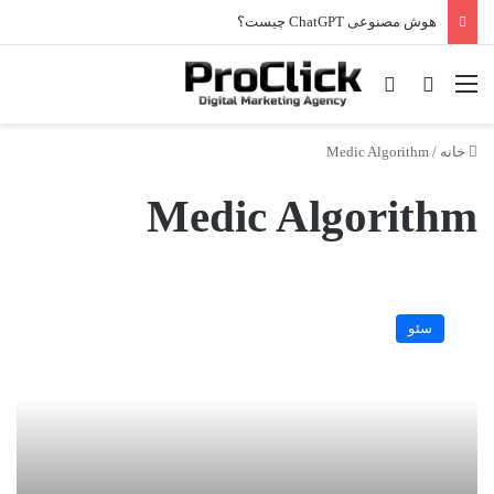
هوش مصنوعی ChatGPT چیست؟
منو
جستجو برای
تغییر پوسته
خانه
/
Medic Algorithm
Medic Algorithm
🔍
الگوریتم
سئو
های
گوگل
در
سئو